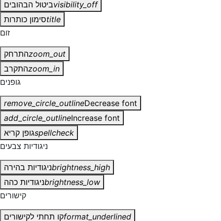
visibility_off
ביטול הבהובים
title
סימון כותרות
זום
zoom_out
התרחק
zoom_in
התקרב
גופנים
remove_circle_outline
Decrease font
add_circle_outline
Increase font
spellcheck
גופן קריא
ניגודיות צבעים
brightness_high
ניגודיות בהירה
brightness_low
ניגודיות כהה
קישורים
format_underlined
קו תחתי לקישורים