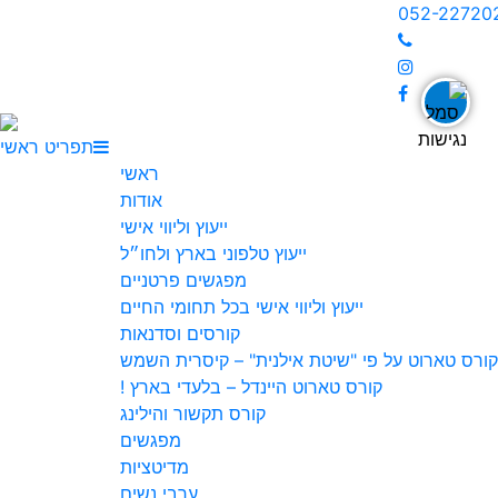
052-227
כללי
תפריט ראשי
title
visibility_off
ראשי
ביטול הבהובים
סימון כותרות
אודות
ייעוץ וליווי אישי
ייעוץ טלפוני בארץ ולחו״ל
זום
מפגשים פרטניים
zoom_in
zoom_out
ייעוץ וליווי אישי בכל תחומי החיים
התרחק
התקרב
קורסים וסדנאות
רס טארוט על פי "שיטת אילנית" – קיסרית השמש
קורס טארוט היינדל – בלעדי בארץ !
גופנים
קורס תקשור והילינג
מפגשים
add_circle_outline
remove_circle_outline
מדיטציות
Increase font
Decrease font
ערבי נשים