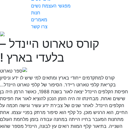
מפגשי העצמת נשים
spellcheck
חנות
גופן קריא
מאמרים
צרו קשר
ניגודיות צבעים
קורס טארוט היינדל –
brightness_low
brightness_high
בלעדי בארץ !
ניגודיות בהירה
ניגודיות כהה
קורס למתקדמים ייחודי בארץ ומתאים למי שיש לו ידע וניסיון
קישורים
בקריאת קלפי טארוט ריידר. הסיפור של קלפי טארוט היינדל…
font_download
format_underlined
חפיסת הקלפים היינדל יצאה לאור בשנת 1988, כאשר הרמן היה בן
קו תחתי לקישורים
סימון קישורים
ישים ואחת. מבחינתו זה היה הזמן הנכון להוציא לאור את חפיסת
הקלפים היינדל. לאחר שנים של צבירת ידע עשיר וגישה חכמה על
cached
יים, הוא הרגיש מוכן. כל קלף הוא סיפור מרתק בפניי עצמו. אחת
מתחנות המעבר בחייו הייתה במחנה עבודה בזמן מלחמת העולם
איפוס כל ההגדרות
השנייה. בתיאור קלף המוות רואים עץ לבונה, היינדל מספר שהוא