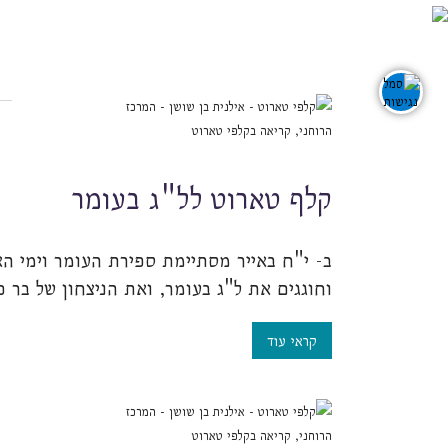
052-2272020
תפריט ראשי
כללי
visibility_off
ביטול הבהובים
ט לל"ג בעומר
זום
 מסתיימת ספירת העומר וימי האבלות הקשורים לחג זה,
n
zoom_out
ג בעומר, ואת הניצחון של בר כוכבא על הרומאי טיטוס,
התרחק
גופנים
tline
remove_circle_outline
Decrease font