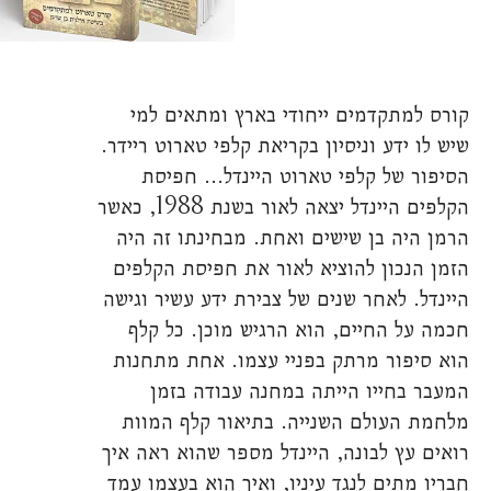
spellcheck
גופן קריא
קורס למתקדמים ייחודי בארץ ומתאים למי
שיש לו ידע וניסיון בקריאת קלפי טארוט ריידר.
ניגודיות צבעים
הסיפור של קלפי טארוט היינדל… חפיסת
brightness_low
brightness_high
הקלפים היינדל יצאה לאור בשנת 1988, כאשר
ניגודיות בהירה
ניגודיות כהה
הרמן היה בן שישים ואחת. מבחינתו זה היה
הזמן הנכון להוציא לאור את חפיסת הקלפים
היינדל. לאחר שנים של צבירת ידע עשיר וגישה
קישורים
חכמה על החיים, הוא הרגיש מוכן. כל קלף
font_download
format_underlined
הוא סיפור מרתק בפניי עצמו. אחת מתחנות
קו תחתי לקישורים
סימון קישורים
המעבר בחייו הייתה במחנה עבודה בזמן
מלחמת העולם השנייה. בתיאור קלף המוות
cached
רואים עץ לבונה, היינדל מספר שהוא ראה איך
איפוס כל ההגדרות
חבריו מתים לנגד עיניו, ואיך הוא בעצמו עמד